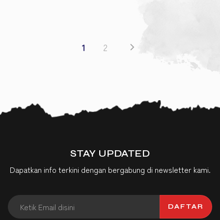
1
2
STAY UPDATED
Dapatkan info terkini dengan bergabung di newsletter kami.
DAFTAR